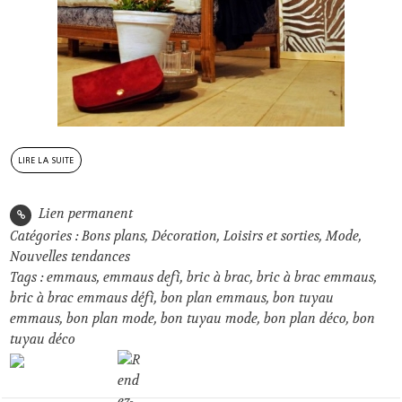
lire la suite
Lien permanent
Catégories :
Bons plans
,
Décoration
,
Loisirs et sorties
,
Mode
,
Nouvelles tendances
Tags :
emmaus
,
emmaus defi
,
bric à brac
,
bric à brac emmaus
,
bric à brac emmaus défi
,
bon plan emmaus
,
bon tuyau
emmaus
,
bon plan mode
,
bon tuyau mode
,
bon plan déco
,
bon
tuyau déco