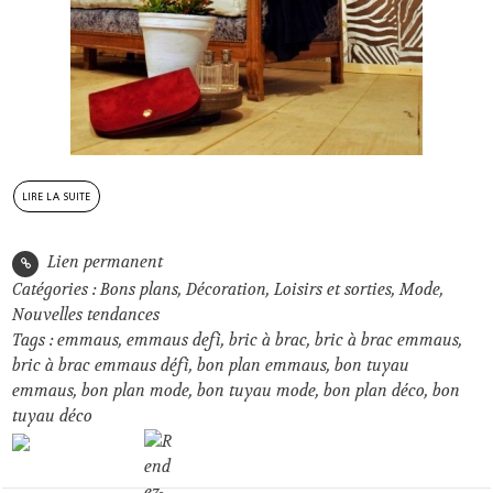
lire la suite
Lien permanent
Catégories :
Bons plans
,
Décoration
,
Loisirs et sorties
,
Mode
,
Nouvelles tendances
Tags :
emmaus
,
emmaus defi
,
bric à brac
,
bric à brac emmaus
,
bric à brac emmaus défi
,
bon plan emmaus
,
bon tuyau
emmaus
,
bon plan mode
,
bon tuyau mode
,
bon plan déco
,
bon
tuyau déco