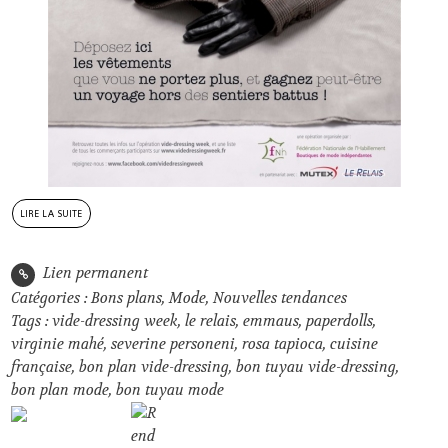
lire la suite
Lien permanent
Catégories :
Bons plans
,
Mode
,
Nouvelles tendances
Tags :
vide-dressing week
,
le relais
,
emmaus
,
paperdolls
,
virginie mahé
,
severine personeni
,
rosa tapioca
,
cuisine
française
,
bon plan vide-dressing
,
bon tuyau vide-dressing
,
bon plan mode
,
bon tuyau mode