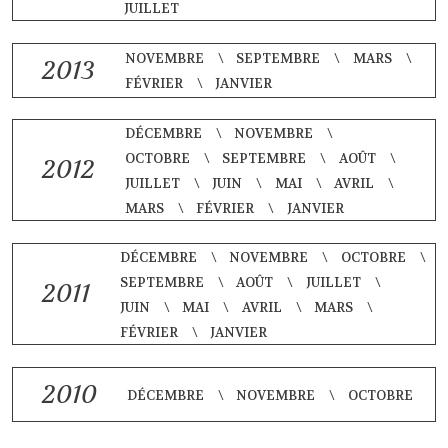
JUILLET
NOVEMBRE
SEPTEMBRE
MARS
2013
FÉVRIER
JANVIER
DÉCEMBRE
NOVEMBRE
OCTOBRE
SEPTEMBRE
AOÛT
2012
JUILLET
JUIN
MAI
AVRIL
MARS
FÉVRIER
JANVIER
DÉCEMBRE
NOVEMBRE
OCTOBRE
SEPTEMBRE
AOÛT
JUILLET
2011
JUIN
MAI
AVRIL
MARS
FÉVRIER
JANVIER
2010
DÉCEMBRE
NOVEMBRE
OCTOBRE